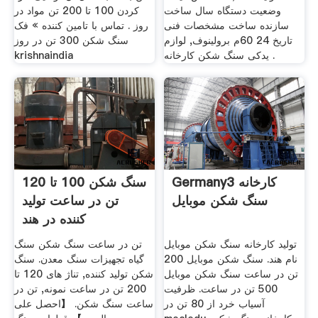
وضعیت دستگاه سال ساخت
کردن 100 تا 200 تن مواد در
سازنده ساخت مشخصات فنی
روز . تماس با تامین کننده » فک
تاریخ 24 60م برولینوف, لوازم
سنگ شکن 300 تن در روز
یدکی سنگ شکن کارخانه .
krishnaindia
Germany3 کارخانه
سنگ شکن 100 تا 120
سنگ شکن موبایل
تن در ساعت تولید
کننده در هند
تولید کارخانه سنگ شکن موبایل
تن در ساعت سنگ شکن سنگ
نام هند. سنگ شکن موبایل 200
گیاه تجهیزات سنگ معدن. سنگ
تن در ساعت سنگ شکن موبایل
شکن تولید کننده, تناژ های 120 تا
500 تن در ساعت. ظرفیت
200 تن در ساعت نمونه, تن در
آسیاب خرد از 80 تن در
ساعت سنگ شکن. 【احصل على