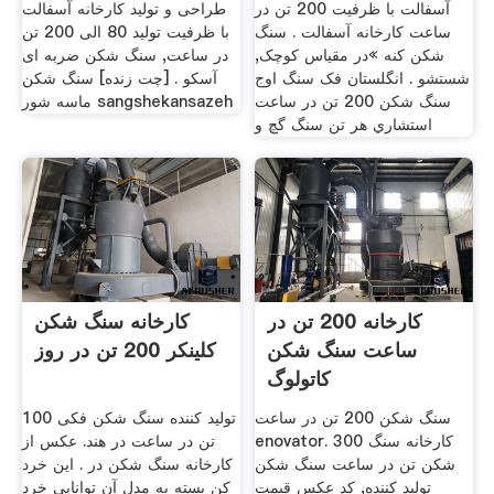
آسفالت با ظرفیت 200 تن در
طراحی و تولید کارخانه آسفالت
ساعت کارخانه آسفالت . سنگ
با ظرفیت تولید 80 الی 200 تن
شکن کنه »در مقیاس کوچک,
در ساعت, سنگ شکن ضربه ای
شستشو . انگلستان فک سنگ اوج
آسکو . [چت زنده] سنگ شکن
سنگ شکن 200 تن در ساعت
ماسه شور sangshekansazeh
استشاري هر تن سنگ گچ و
کارخانه 200 تن در
کارخانه سنگ شکن
ساعت سنگ شکن
کلینکر 200 تن در روز
کاتولوگ
سنگ شکن 200 تن در ساعت
100 تولید کننده سنگ شکن فکی
enovator. 300 کارخانه سنگ
تن در ساعت در هند. عکس از
شکن تن در ساعت سنگ شکن
کارخانه سنگ شکن در . این خرد
تولید کننده, کد عکس قیمت
کن بسته به مدل آن توانایی خرد