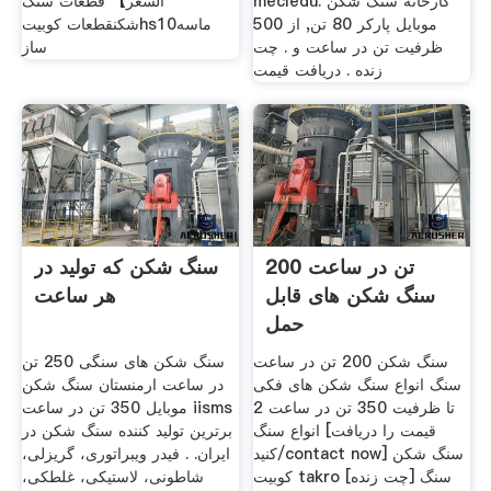
mecledu. کارخانه سنگ شکن
السعر】 قطعات سنگ
موبایل پارکر 80 تن, از 500
شکنقطعات کوبیتhs10ماسه
ظرفیت تن در ساعت و . چت
ساز
زنده . دریافت قیمت
200 تن در ساعت
سنگ شکن که تولید در
سنگ شکن های قابل
هر ساعت
حمل
سنگ شکن 200 تن در ساعت
سنگ شکن های سنگی 250 تن
سنگ انواع سنگ شکن های فکی
در ساعت ارمنستان سنگ شکن
تا ظرفیت 350 تن در ساعت 2
موبایل 350 تن در ساعت iisms
انواع سنگ [قیمت را دریافت
برترین تولید کننده سنگ شکن در
کنید/contact now] سنگ شکن
ایران. . فیدر ویبراتوری، گریزلی،
کوبیت takro [چت زنده] سنگ
شاطونی، لاستیکی، غلطکی،